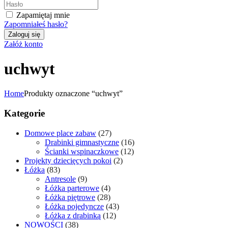
Zapamiętaj mnie
Zapomniałeś hasło?
Załóż konto
uchwyt
Home
Produkty oznaczone “uchwyt”
Kategorie
Domowe place zabaw
(27)
Drabinki gimnastyczne
(16)
Ścianki wspinaczkowe
(12)
Projekty dziecięcych pokoi
(2)
Łóżka
(83)
Antresole
(9)
Łóżka parterowe
(4)
Łóżka piętrowe
(28)
Łóżka pojedyncze
(43)
Łóżka z drabinką
(12)
NOWOŚCI
(38)