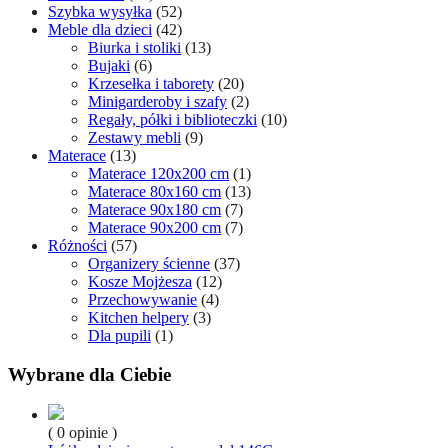
Szybka wysyłka
(52)
Meble dla dzieci
(42)
Biurka i stoliki
(13)
Bujaki
(6)
Krzesełka i taborety
(20)
Minigarderoby i szafy
(2)
Regały, półki i biblioteczki
(10)
Zestawy mebli
(9)
Materace
(13)
Materace 120x200 cm
(1)
Materace 80x160 cm
(13)
Materace 90x180 cm
(7)
Materace 90x200 cm
(7)
Różności
(57)
Organizery ścienne
(37)
Kosze Mojżesza
(12)
Przechowywanie
(4)
Kitchen helpery
(3)
Dla pupili
(1)
Wybrane dla Ciebie
( 0 opinie )