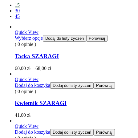
15
30
45
Quick View
Wybierz opcje
Dodaj do listy życzeń
Porównaj
( 0 opinie )
Tacka SZARAGI
Zakres
60,00
zł
–
68,00
zł
cen:
od
Quick View
60,00 zł
Dodaj do koszyka
Dodaj do listy życzeń
Porównaj
do
( 0 opinie )
68,00 zł
Kwietnik SZARAGI
41,00
zł
Quick View
Dodaj do koszyka
Dodaj do listy życzeń
Porównaj