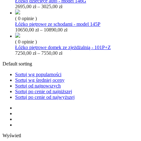
Łóżko dziecięce auto - model 146G
Zakres
2695,00
zł
–
3025,00
zł
cen:
od
( 0 opinie )
2695,00 zł
Łóżko piętrowe ze schodami - model 145P
do
Zakres
10650,00
zł
–
10890,00
zł
3025,00 zł
cen:
od
( 0 opinie )
10650,00 zł
Łóżko piętrowe domek ze zjeżdżalnią - 101P+Z
do
Zakres
7250,00
zł
–
7550,00
zł
10890,00 zł
cen:
Default sorting
od
7250,00 zł
Sortuj wg popularności
do
Sortuj wg średniej oceny
7550,00 zł
Sortuj od najnowszych
Sortuj po cenie od najniższej
Sortuj po cenie od najwyższej
Wyświetl