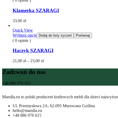
( 0 opinie )
Klamerka SZARAGI
33,00
zł
Quick View
Wybierz opcje
Dodaj do listy życzeń
Porównaj
( 0 opinie )
Haczyk SZARAGI
Zakres
21,00
zł
–
23,00
zł
cen:
od
Zadzwoń do nas
21,00 zł
do
+48 886 976 615
23,00 zł
Marulla.eu to polski producent kraftowych mebli dla dzieci najwyższ
Ul. Przemysłowa 2A, 62-095 Murowana Goślina
hello@marulla.eu
+48 886 976 615