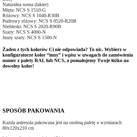
Naturalna sosna (lakier)
Mięta: NCS S 1510-G
Różowy: NCS S 1040-R30B
Pudrowy różowy: NCS S 0520-R20B
Niebieski: NCS S 2020-R90B
Szary: NCS S 4000-N
Jasny szary: NCS S 1500-N
Żaden z tych kolorów Ci nie odpowiada? To nic. Wybierz w
konfiguratorze kolor “inny” i wpisz w uwagach do zamówienia
numer z palety RAL lub NCS, a pomalujemy Twoje łóżko na
dowolny kolor!
SPOSÓB PAKOWANIA
Każda antresola pakowana jest na osobną paletę o wymiarach
80x120x210 cm