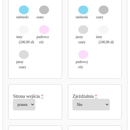
niebieski
szary
niebieski
szary
inny
pudrowy
jasny
inny
(246,00 zł)
róż
szary
(246,00 zł)
jasny
pudrowy
szary
róż
Strona wejścia
*
Zjeżdżalnia
*