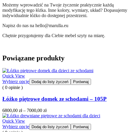
Możemy wprowadzić na Twoje życzenie praktycznie każdą
modyfikację tego łóżka. Inne kolory, wymiary, układ? Dopasujemy
indywidualnie łóżko do dostępnej przestrzeni.
Napisz do nas na hello@marulla.eu
Chętnie przygotujemy dla Ciebie mebel szyty na miarę.
Powiązane produkty
Quick View
Wybierz opcje
Dodaj do listy życzeń
Porównaj
( 0 opinie )
Łóżko piętrowe domek ze schodami – 105P
Zakres
6800,00
zł
–
7000,00
zł
cen:
od
Quick View
6800,00 zł
Wybierz opcje
Dodaj do listy życzeń
Porównaj
do