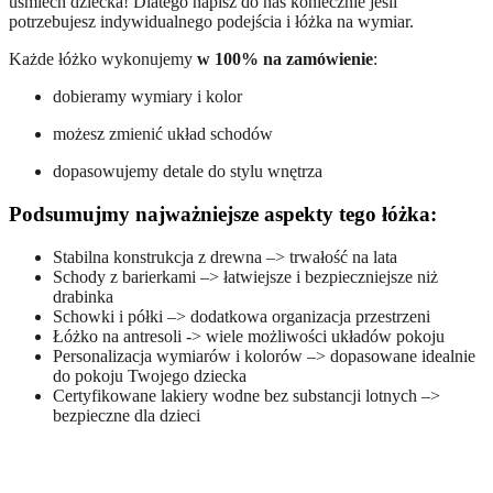
uśmiech dziecka! Dlatego napisz do nas koniecznie jeśli
potrzebujesz indywidualnego podejścia i łóżka na wymiar.
Każde łóżko wykonujemy
w 100% na zamówienie
:
dobieramy wymiary i kolor
możesz zmienić układ schodów
dopasowujemy detale do stylu wnętrza
Podsumujmy najważniejsze aspekty tego łóżka:
Stabilna konstrukcja z drewna –> trwałość na lata
Schody z barierkami –> łatwiejsze i bezpieczniejsze niż
drabinka
Schowki i półki –> dodatkowa organizacja przestrzeni
Łóżko na antresoli -> wiele możliwości układów pokoju
Personalizacja wymiarów i kolorów –> dopasowane idealnie
do pokoju Twojego dziecka
Certyfikowane lakiery wodne bez substancji lotnych –>
bezpieczne dla dzieci