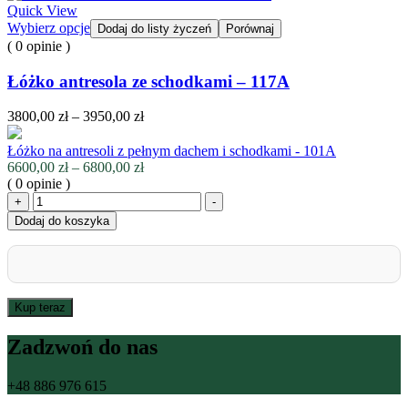
od
Quick View
8900,00 zł
Wybierz opcje
Dodaj do listy życzeń
Porównaj
do
( 0 opinie )
9400,00 zł
Łóżko antresola ze schodkami – 117A
Zakres
3800,00
zł
–
3950,00
zł
cen:
od
Łóżko na antresoli z pełnym dachem i schodkami - 101A
3800,00 zł
Zakres
6600,00
zł
–
6800,00
zł
do
cen:
( 0 opinie )
3950,00 zł
ilość
od
+
-
Łóżko
6600,00 zł
Dodaj do koszyka
na
do
antresoli
6800,00 zł
z
pełnym
dachem
Kup teraz
i
schodkami
Zadzwoń do nas
-
101A
+48 886 976 615