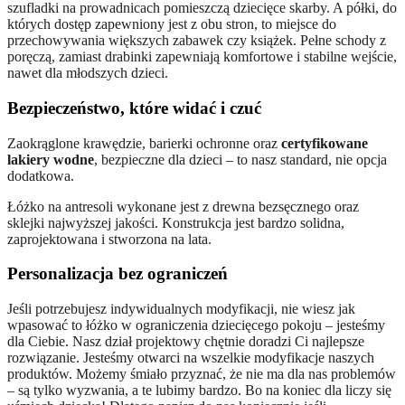
szufladki na prowadnicach pomieszczą dziecięce skarby. A półki, do
których dostęp zapewniony jest z obu stron, to miejsce do
przechowywania większych zabawek czy książek. Pełne schody z
poręczą, zamiast drabinki zapewniają komfortowe i stabilne wejście,
nawet dla młodszych dzieci.
Bezpieczeństwo, które widać i czuć
Zaokrąglone krawędzie, barierki ochronne oraz
certyfikowane
lakiery wodne
, bezpieczne dla dzieci – to nasz standard, nie opcja
dodatkowa.
Łóżko na antresoli wykonane jest z drewna bezsęcznego oraz
sklejki najwyższej jakości. Konstrukcja jest bardzo solidna,
zaprojektowana i stworzona na lata.
Personalizacja bez ograniczeń
Jeśli potrzebujesz indywidualnych modyfikacji, nie wiesz jak
wpasować to łóżko w ograniczenia dziecięcego pokoju – jesteśmy
dla Ciebie. Nasz dział projektowy chętnie doradzi Ci najlepsze
rozwiązanie. Jesteśmy otwarci na wszelkie modyfikacje naszych
produktów. Możemy śmiało przyznać, że nie ma dla nas problemów
– są tylko wyzwania, a te lubimy bardzo. Bo na koniec dla liczy się