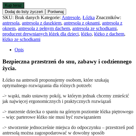
dachem
Kup teraz
i
Dodaj do listy życzeń
Porównaj
schodkami
SKU:
Brak danych
Kategorie:
Antresole
,
Łóżka
Znaczników:
-
antresola
,
antresola z daszkiem
,
antresola z oknami
,
antresola z
101A
oknem
,
antresola z pełnym dachem
,
antresola ze schodkami
,
producent drewnianych łóżek dla dzieci
,
łóżko
,
łóżko z dachem
,
łóżko ze schodkami
Opis
Bezpieczna przestrzeń do snu, zabawy i codziennego
życia.
Łóżko na antresoli proponujemy osobom, które szukają
optymalnego rozwiązania dla różnych potrzeb:
-> wąski, mało ustawny pokój, w którym jednak chcemy zmieścić
jak najwięcej ergonomicznych i praktycznych rozwiązań
-> marzenie dziecka o spaniu na górnym poziomie łóżka piętrowego
– więc parterowe łóżko nie musi być rozwiązaniem
-> stworzenie jednocześnie miejsca do odpoczynku – przestrzeń pod
antresolą można zagospodarować w dowolny sposób