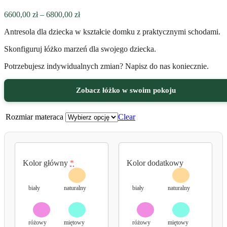
Zakres
6600,00
zł
–
6800,00
zł
cen:
Antresola dla dziecka w kształcie domku z praktycznymi schodami.
od
6600,00 zł
Skonfiguruj łóżko marzeń dla swojego dziecka.
do
6800,00 zł
Potrzebujesz indywidualnych zmian? Napisz do nas koniecznie.
Zobacz łóżko w swoim pokoju
Rozmiar materaca
Clear
Kolor główny
*
Kolor dodatkowy
biały
naturalny
biały
naturalny
różowy
miętowy
różowy
miętowy