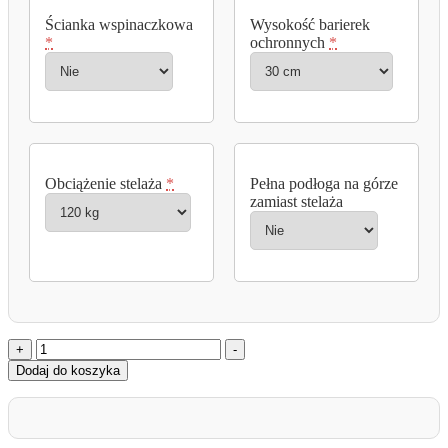
Ścianka wspinaczkowa
Wysokość barierek
*
ochronnych
*
Obciążenie stelaża
*
Pełna podłoga na górze
zamiast stelaża
ilość
+
-
Łóżko
Dodaj do koszyka
na
antresoli
z
pełnym