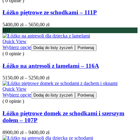
( 0 opinie )
7000,00 zł
Łóżko piętrowe ze schodkami – 111P
Zakres
5400,00
zł
–
5650,00
zł
cen:
HIT
od
5400,00 zł
Quick View
do
Wybierz opcje
Dodaj do listy życzeń
Porównaj
5650,00 zł
( 0 opinie )
Łóżko na antresoli z lamelami – 116A
Zakres
5150,00
zł
–
5250,00
zł
cen:
od
Quick View
5150,00 zł
Wybierz opcje
Dodaj do listy życzeń
Porównaj
do
( 0 opinie )
5250,00 zł
Łóżko piętrowe domek ze schodkami i szerszym
dołem – 107P
Zakres
8900,00
zł
–
9400,00
zł
cen: