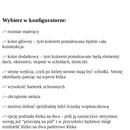
Wybierz w konfiguratorze:
-> rozmiar materacy
-> kolor główny – tym kolorem pomalowana będzie cała
konstrukcja
-> kolor dodatkowy – tym kolorem pomalowane będą elementy:
dach, okiennice, stopnie w schodach, doniczki
-> stronę wejścia, czyli po której stronie mają być schodki. Stronę
określamy patrząc na wprost łóżka
-> wysokość barierek ochronnych
-> obciążenie stelaża
-> możesz dobrać zjeżdżalnię lub/i ściankę wspinaczkową
-> opcję podziału łóżka na dwa – jeśli ją zaznaczysz otrzymasz
wersję już “przeciętą na pół” i w przyszłości będziesz mógł
rozdzielić łóżko na dwa parterowe łóżka