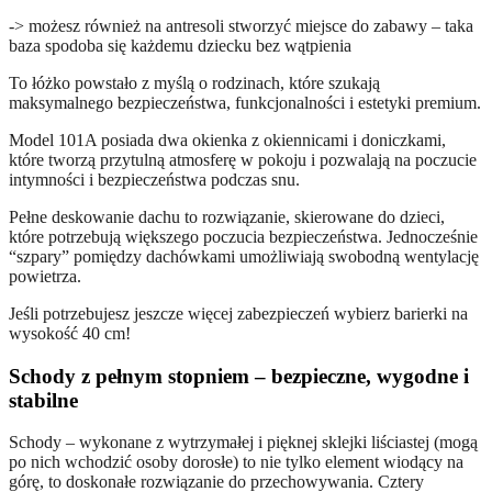
-> możesz również na antresoli stworzyć miejsce do zabawy – taka
baza spodoba się każdemu dziecku bez wątpienia
To łóżko powstało z myślą o rodzinach, które szukają
maksymalnego bezpieczeństwa, funkcjonalności i estetyki premium.
Model 101A posiada dwa okienka z okiennicami i doniczkami,
które tworzą przytulną atmosferę w pokoju i pozwalają na poczucie
intymności i bezpieczeństwa podczas snu.
Pełne deskowanie dachu to rozwiązanie, skierowane do dzieci,
które potrzebują większego poczucia bezpieczeństwa. Jednocześnie
“szpary” pomiędzy dachówkami umożliwiają swobodną wentylację
powietrza.
Jeśli potrzebujesz jeszcze więcej zabezpieczeń wybierz barierki na
wysokość 40 cm!
Schody z pełnym stopniem
– bezpieczne, wygodne i
stabilne
Schody – wykonane z wytrzymałej i pięknej sklejki liściastej (mogą
po nich wchodzić osoby dorosłe) to nie tylko element wiodący na
górę, to doskonałe rozwiązanie do przechowywania. Cztery