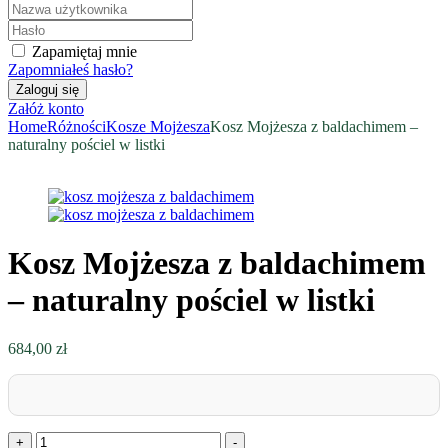
Zapamiętaj mnie
Zapomniałeś hasło?
Załóż konto
Home
Różności
Kosze Mojżesza
Kosz Mojżesza z baldachimem –
naturalny pościel w listki
Kosz Mojżesza z baldachimem
– naturalny pościel w listki
684,00
zł
ilość
+
-