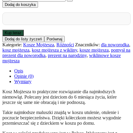
Kosz
Dodaj do koszyka
Mojżesza
z
baldachimem
-
naturalny
Kup teraz
pościel
Dodaj do listy życzeń
Porównaj
w
Kategorie:
Kosze Mojżesza
,
Różności
Znaczników:
dla noworodka
,
listki
kosz mojżesza
,
kosz mojżesza z wikliny
,
kosze mojżesza
,
pomysł na
prezent dla noworodka
,
prezent na narodziny
,
wiklinowe kosze
mojżesza
Opis
Opinie (0)
Wymiary
Kosz Mojżesza to praktyczne rozwiązanie dla najmłodszych
niemowląt. Polecany jest dzieciom do 6 miesiąca życia, które
jeszcze się same nie obracają i nie podnoszą.
Takie najmłodsze maluszki znajdą w koszu utulenie, otulenie i
poczucie bezpieczeństwa. Dzięki kółeczkom możesz wygodnie
przemieszczać się z dzieckiem w koszu po domu.