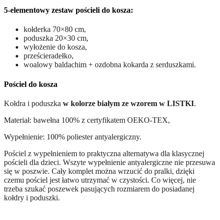
5-elementowy zestaw pościeli do kosza:
kołderka 70×80 cm,
poduszka 20×30 cm,
wyłożenie do kosza,
prześcieradełko,
woalowy baldachim + ozdobna kokarda z serduszkami.
Pościel do kosza
Kołdra i poduszka
w kolorze białym ze wzorem w LISTKI
.
Materiał: bawełna 100% z certyfikatem OEKO-TEX,
Wypełnienie: 100% poliester antyalergiczny.
Pościel z wypełnieniem to praktyczna alternatywa dla klasycznej
pościeli dla dzieci. Wszyte wypełnienie antyalergiczne nie przesuwa
się w poszwie. Cały komplet można wrzucić do pralki, dzięki
czemu pościel jest łatwo utrzymać w czystości. Co więcej, nie
trzeba szukać poszewek pasujących rozmiarem do posiadanej
kołdry i poduszki.