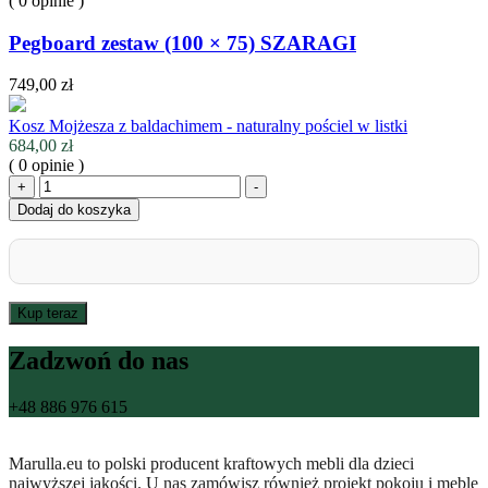
( 0 opinie )
Pegboard zestaw (100 × 75) SZARAGI
749,00
zł
Kosz Mojżesza z baldachimem - naturalny pościel w listki
684,00
zł
( 0 opinie )
ilość
+
-
Kosz
Dodaj do koszyka
Mojżesza
z
baldachimem
-
naturalny
Kup teraz
pościel
w
Zadzwoń do nas
listki
+48 886 976 615
Marulla.eu to polski producent kraftowych mebli dla dzieci
najwyższej jakości. U nas zamówisz również projekt pokoju i meble