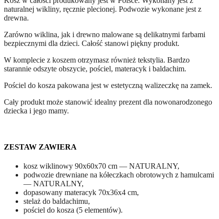
Kosz w całości produkowany jest w Polsce. Wykonany jest z
naturalnej wikliny, ręcznie plecionej. Podwozie wykonane jest z
drewna.
Zarówno wiklina, jak i drewno malowane są delikatnymi farbami
bezpiecznymi dla dzieci. Całość stanowi piękny produkt.
W komplecie z koszem otrzymasz również tekstylia. Bardzo
starannie odszyte obszycie, pościel, materacyk i baldachim.
Pościel do kosza pakowana jest w estetyczną walizeczkę na zamek.
Cały produkt może stanowić idealny prezent dla nowonarodzonego
dziecka i jego mamy.
ZESTAW ZAWIERA
kosz wiklinowy 90x60x70 cm — NATURALNY,
podwozie drewniane na kółeczkach obrotowych z hamulcami
— NATURALNY,
dopasowany materacyk 70x36x4 cm,
stelaż do baldachimu,
pościel do kosza (5 elementów).