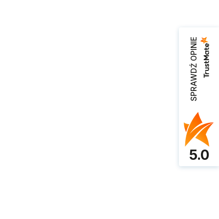
SPRAWDŹ OPINIE
zeglądarce podczas pisania kolejnych komentarzy.
5.0